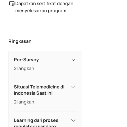
Dapatkan sertifikat dengan
menyelesaikan program.
Ringkasan
Pre-Survey
.
2 langkah
Situasi Telemedicine di
Indonesia Saat Ini
.
2 langkah
Learning dari proses
regulatory sandbox