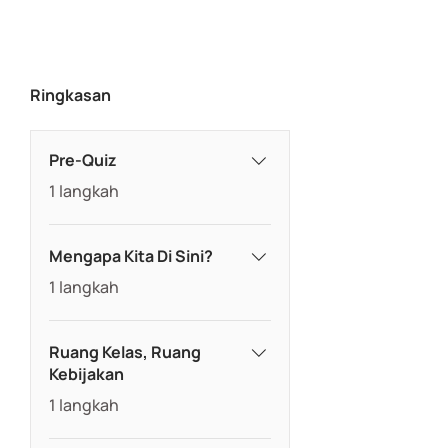
Ringkasan
Pre-Quiz
.
1 langkah
Mengapa Kita Di Sini?
.
1 langkah
Ruang Kelas, Ruang
Kebijakan
.
1 langkah