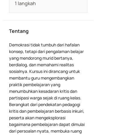
.
1 langkah
Tentang
Demokrasi tidak tumbuh dari hafalan
konsep, tetapi dari pengalaman belajar
yang mendorong murid bertanya,
berdialog, dan memahami realitas
sosialnya. Kursus ini dirancang untuk
membantu guru mengembangkan
praktik pembelajaran yang
menumbuhkan kesadaran kritis dan
partisipasi warga sejak di ruang kelas.
Berangkat dari pendekatan pedagogi
kritis dan pembelajaran berbasis inkuiri,
peserta akan mengeksplorasi
bagaimana pembelajaran dapat dimulai
dari persoalan nyata, membuka ruang