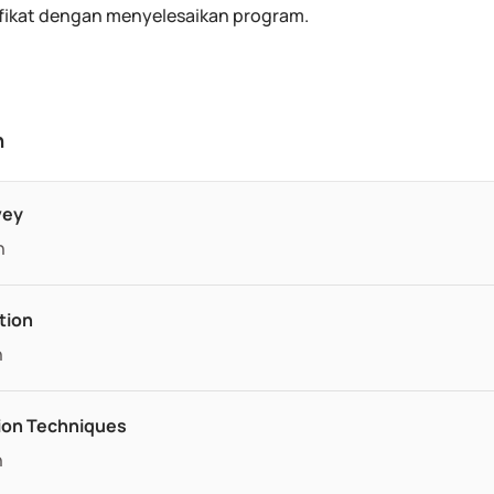
fikat dengan menyelesaikan program.
n
vey
h
tion
h
ion Techniques
h