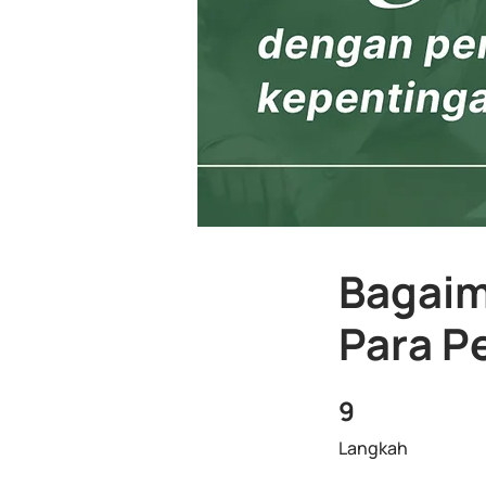
Bagaim
Para P
9
9 Langkah
Langkah