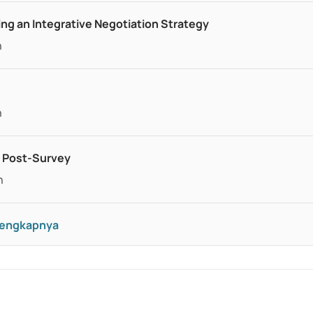
ng an Integrative Negotiation Strategy
h
h
d Post-Survey
h
elengkapnya