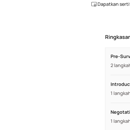
Dapatkan serti
Ringkasa
Pre-Sur
.
2 langka
Introduc
.
1 langka
Negotat
.
1 langka