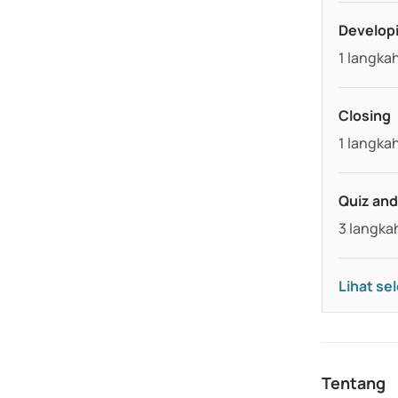
Developi
.
1 langka
Closing
.
1 langka
Quiz an
.
3 langka
Lihat s
Tentang