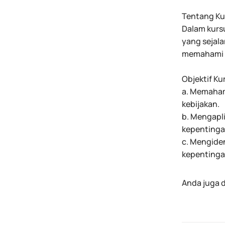
Tentang Ku
Dalam kursu
yang sejal
memahami k
Objektif Ku
a. Memaham
kebijakan.
b. Mengapl
kepentinga
c. Mengiden
kepentinga
Anda juga d