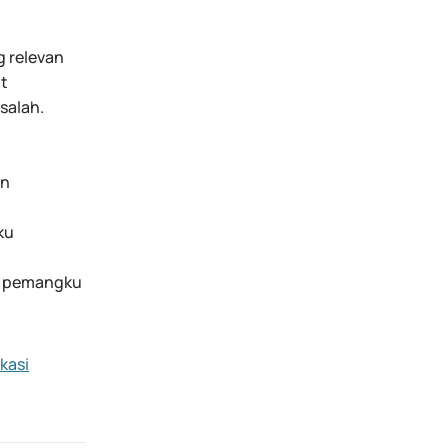
g relevan
at
salah.
an
ku
en pemangku
kasi