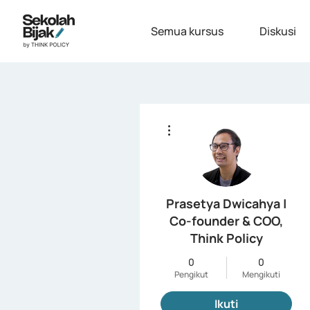
Semua kursus
Diskusi
Tindakan Lainnya
Prasetya Dwicahya |
Co-founder & COO,
Think Policy
0
0
Pengikut
Mengikuti
Ikuti