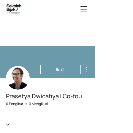
Tindakan Lainnya
Ikuti
Prasetya Dwicahya | Co-founder & COO, Think Policy
0 Pengikut
0 Mengikuti